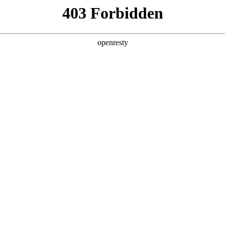
产品及服务
行业解决方案
合作伙伴
投资者关系
泰斩获魔乐社区龙虾挑战赛一等奖
2026 / 05 / 07
虾客松赛事揭晓，鼎天国际数码旗下鼎天国际鲲泰异构计算团队资深AI工
合企业真实业务场景，摒弃传统对话式AI思路，实现从“聊天AI”到